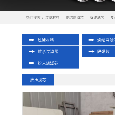
热门搜索：
过滤材料
烧结网滤芯
折波滤芯
复
过滤材料
烧结网滤
锥形过滤器
隔爆片
粉末烧滤芯
液压滤芯