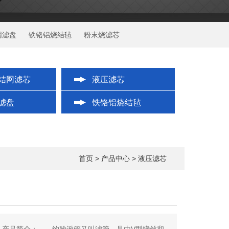
网滤盘
铁铬铝烧结毡
粉末烧滤芯
结网滤芯
液压滤芯
滤盘
铁铬铝烧结毡
首页
>
产品中心
>
液压滤芯
品简介： 约翰逊管又叫滤管，是由V型绕丝和