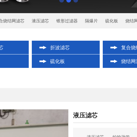
合烧结网滤芯
液压滤芯
锥形过滤器
隔爆片
硫化板
烧结
芯
折波滤芯
复合烧
硫化板
烧结网
液压滤芯
液压滤芯 约翰逊管 产