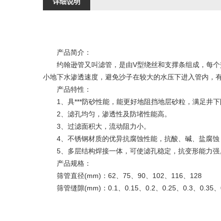
详细说明
产品简介：
约翰逊管又叫滤管，是由V型绕丝和支撑条组成，每个交
小地下水渗透速度，避免沙子在较大的水压下进入管内，
产品特性：
1、具***防砂性能，能更好地阻挡地层砂粒，满足井下
2、滤孔均匀，渗透性及防堵性能高。
3、过滤面积大，流动阻力小。
4、不锈钢材质的优异抗腐蚀性能，抗酸、碱、盐腐蚀
5、多层结构焊接一体，可使滤孔稳定，抗变形能力强
产品规格：
筛管直径(mm)：62、75、90、102、116、128
筛管缝隙(mm)：0.1、0.15、0.2、0.25、0.3、0.35、0