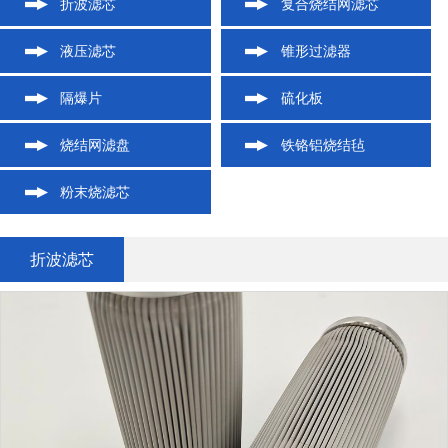
折波滤芯
复合烧结网滤芯
液压滤芯
锥形过滤器
隔爆片
硫化板
烧结网滤盘
铁铬铝烧结毡
粉末烧滤芯
折波滤芯