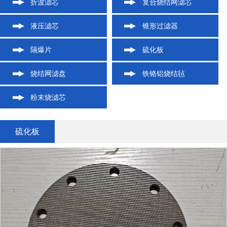
折波滤芯
复合烧结网滤芯
液压滤芯
锥形过滤器
隔爆片
硫化板
烧结网滤盘
铁铬铝烧结毡
粉末烧滤芯
硫化板